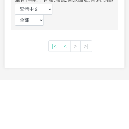
|<
<
>
>|