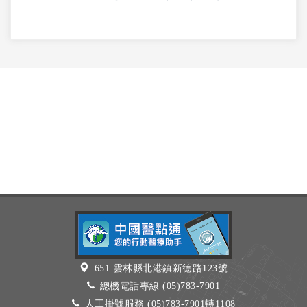
651 雲林縣北港鎮新德路123號
總機電話專線 (05)783-7901
人工掛號服務 (05)783-7901轉1108