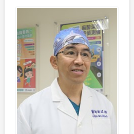
群、媽媽手、板機指、足踝扭傷、足底筋
膜炎、骨折術後復健等