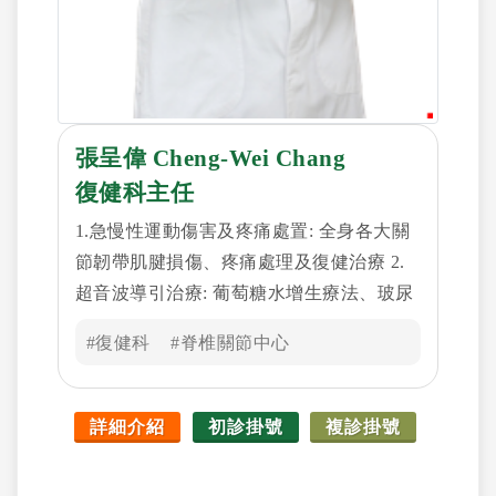
張呈偉 Cheng-Wei Chang
復健科主任
1.急慢性運動傷害及疼痛處置: 全身各大關
節韌帶肌腱損傷、疼痛處理及復健治療 2.
超音波導引治療: 葡萄糖水增生療法、玻尿
酸注射、關節腔注射、高濃度血小板PRP治
#復健科
#脊椎關節中心
療、神經解套注射 3.神經疾病復健: 腦中風
復健、腦創傷復健、脊髓損傷復健 4.常見
之主治項目: 五十肩、肌筋膜疼痛症、退化
詳細介紹
初診掛號
複診掛號
性關節炎、下背痛、頸部疼痛、坐骨神經
痛、膏肓痛、腕隧道症候群、肘隧道症候