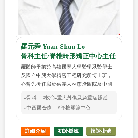
羅元舜 Yuan-Shun Lo
骨科主任/脊椎畸形矯正中心主任
羅醫師畢業於高雄醫學大學醫學系醫學士
及國立中興大學精密工程研究所博士班，
亦曾先後任職於嘉義大林慈濟醫院及中國
醫藥大學北港分院。曾取得國際學會獎學
#骨科
#救命-重大外傷及急重症照護
金多次至國外各地知名脊椎中心進修, 專攻
#中西醫合療
#脊椎關節中心
脊椎側彎及駝背微創矯正及脊椎腫瘤治
療，亦獲選為多個國際脊椎醫學會會員及
常務教師, 並發表10多篇有關脊柱手術論文
詳細介紹
初診掛號
複診掛號
於國際期刊。