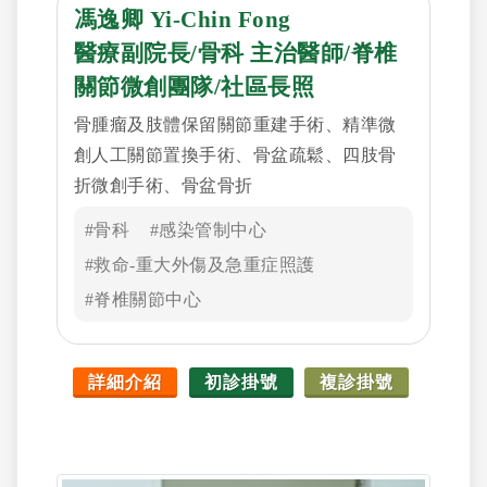
馮逸卿 Yi-Chin Fong
醫療副院長/骨科 主治醫師/脊椎
關節微創團隊/社區長照
骨腫瘤及肢體保留關節重建手術、精準微
創人工關節置換手術、骨盆疏鬆、四肢骨
折微創手術、骨盆骨折
#骨科
#感染管制中心
#救命-重大外傷及急重症照護
#脊椎關節中心
詳細介紹
初診掛號
複診掛號