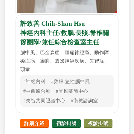
許致善 Chih-Shan Hsu
神經內科主任/救腦.長照.脊椎關
節團隊/兼任綜合檢查室主任
腦中風、巴金森症、頭痛神經痛、動作障
礙疾病、癲癇、週邊神經疾病、失智症、
頭暈
#神經內科
#救腦-急性腦中風
#中西醫合療
#脊椎關節中心
#失智共同照護中心
#衛教諮詢室
詳細介紹
初診掛號
複診掛號