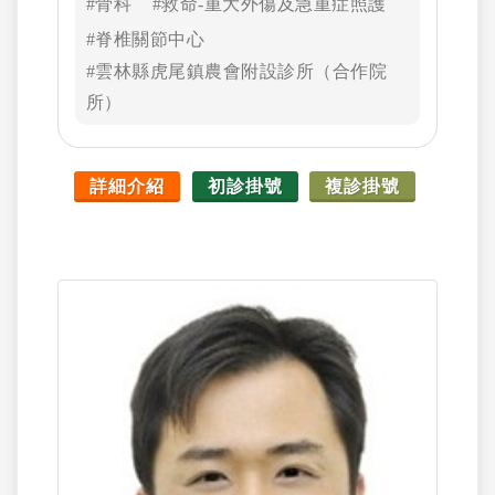
#骨科
#救命-重大外傷及急重症照護
#脊椎關節中心
#雲林縣虎尾鎮農會附設診所（合作院
所）
詳細介紹
初診掛號
複診掛號