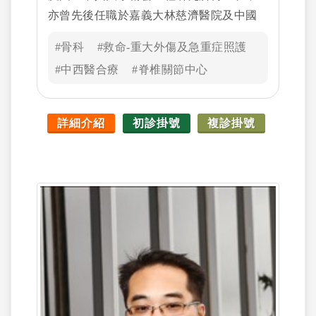
亦曾先後任職於嘉義大林慈濟醫院及中國
醫藥大學北港分院。曾取得國際學會獎學
#骨科
#救命-重大外傷及急重症照護
金多次至國外各地知名脊椎中心進修, 專攻
#中西醫合療
#脊椎關節中心
脊椎側彎及駝背微創矯正及脊椎腫瘤治
療，亦獲選為多個國際脊椎醫學會會員及
常務教師, 並發表10多篇有關脊柱手術論文
詳細介紹
初診掛號
複診掛號
於國際期刊。