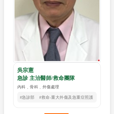
吳宗憲
急診 主治醫師/救命團隊
內科﹑骨科﹑外傷處理
#急診部
#救命-重大外傷及急重症照護