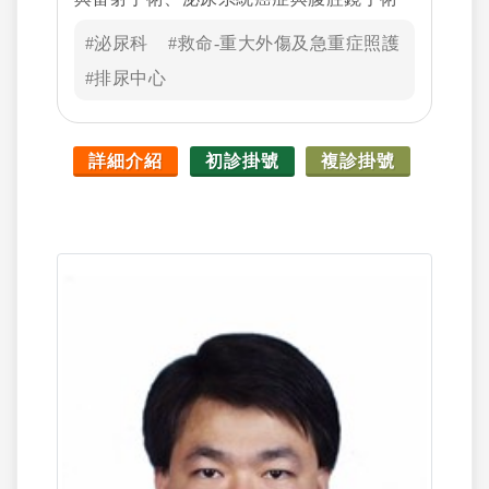
#泌尿科
#救命-重大外傷及急重症照護
#排尿中心
詳細介紹
初診掛號
複診掛號