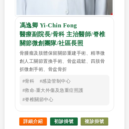
馮逸卿 Yi-Chin Fong
醫療副院長/骨科 主治醫師/脊椎
關節微創團隊/社區長照
骨腫瘤及肢體保留關節重建手術、精準微
創人工關節置換手術、骨盆疏鬆、四肢骨
折微創手術、骨盆骨折
#骨科
#感染管制中心
#救命-重大外傷及急重症照護
#脊椎關節中心
詳細介紹
初診掛號
複診掛號