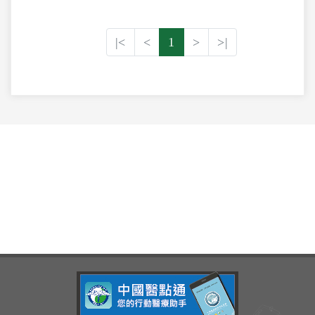
|<
<
1
>
>|