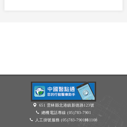
651 雲林縣北港鎮新德路123號
總機電話專線 (05)783-7901
人工掛號服務 (05)783-7901轉1108