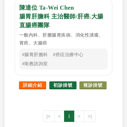
陳達位 Ta-Wei Chen
腸胃肝膽科 主治醫師/肝癌.大腸
直腸癌團隊
一般內科、肝膽腸胃疾病、消化性潰瘍、
胃癌、大腸癌
#腸胃肝膽科
#癌症治療中心
#衛教諮詢室
詳細介紹
初診掛號
複診掛號
|<
<
1
>
>|