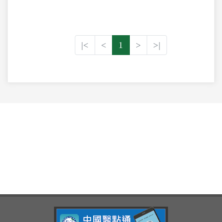
|<
<
1
>
>|