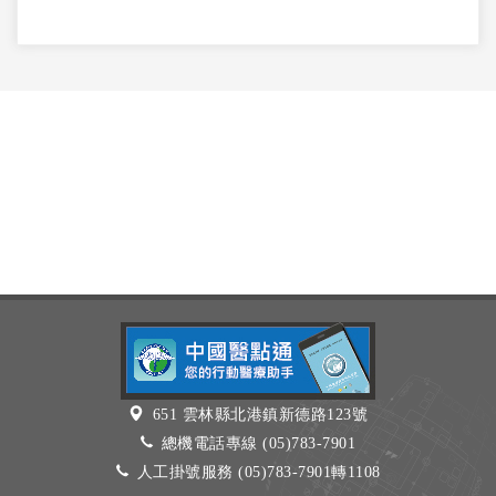
651 雲林縣北港鎮新德路123號
總機電話專線 (05)783-7901
人工掛號服務 (05)783-7901轉1108