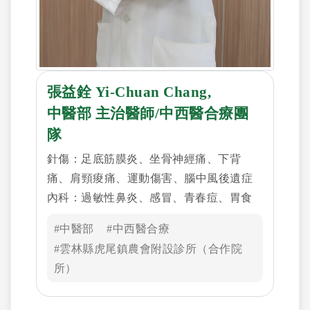
張益銓 Yi-Chuan Chang,
中醫部 主治醫師/中西醫合療團
隊
針傷：足底筋膜炎、坐骨神經痛、下背
痛、 肩頸痠痛、運動傷害、腦中風後遺症
內科：過敏性鼻炎、感冒、青春痘、胃食
道逆流、消化不良、便祕、肝膽疾患、耳
#中醫部
#中西醫合療
鳴、性功能障礙、慢性疲勞 婦科：調經、
#雲林縣虎尾鎮農會附設診所（合作院
更年期、白帶、不孕症
所）