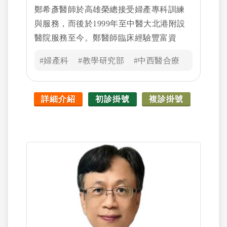
鄭希彥醫師於高雄榮總接受婦產專科訓練
與服務，而後於1999年至中醫大北港附設
醫院服務至今。鄭醫師臨床經驗豐富資
深，看病周全、待人親善，頗獲病患和家
#婦產科
#教學研究部
#中西醫合療
屬信賴；除了致力於本身的婦產醫學專
業，在藥物引產或助產有創新的方法並迭
有論文著作外，更熱心於教學實務與創
詳細介紹
初診掛號
複診掛號
新，2010年榮獲本校「臨床醫學教育貢獻
獎」，2011年撰寫劇本與拍攝「醫療團隊
資源管理」教學影片，獲醫策會入選獎
座，也得到2011年中國醫療體系醫品病安
競賽第二名；2012年再參加本校舉辦的
「全國PBL案例競賽」，榮獲佳作殊譽。尤
其於2008年規劃執行本校醫學系之「醫療
體系醫事行政實務(Systems-based Practice,
SBP)課程」，深得醫學生的高度正面評價